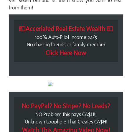
yet. Reach out and let them know you want to hear
from them!
💵Accerlated Real Estate Wealth 💵
100% Auto-Pilot Income 24/5
No chasing friends or family member
Click Here Now
No PayPal? No Stripe? No Leads?
NO Problem this pays CA$H!!
Unknown Loophole That Creates CA$H!
Watch This Amazing Video Now!