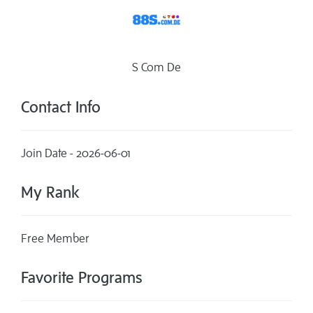
S Com De
Contact Info
Join Date - 2026-06-01
My Rank
Free Member
Favorite Programs