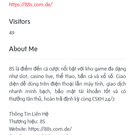
https://88s.com.de/
Visitors
49
About Me
8S là điểm đến cá cược nổi bật với kho game đa dạng
như slot, casino live, thể thao, bắn cá và xổ số. Giao
diện dễ dùng trên điện thoại lẫn máy tính, giao dịch
nhanh minh bạch, bảo mật tài khoản tốt và có
thưởng tân thủ, hoàn trả định kỳ cùng CSKH 24/7.
Thông Tin Liên Hệ
Thương hiệu: 8S
Website: https://88s.com.de/