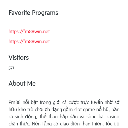
Favorite Programs
https://fm88win.net
https://fm88win.net
Visitors
571
About Me
Fm88 nổi bật trong giới cá cược trực tuyến nhờ sở
hữu kho trò chơi đa dạng gồm slot game nổ hũ, bắn
cá sinh động, thể thao hấp dẫn và sòng bài casino
chân thực. Nền tảng có giao diện thân thiện, tốc độ