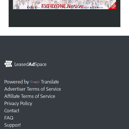
Leased
Ad
Space
Powered by
Translate
Advertiser Terms of Service
Affiliate Terms of Service
Privacy Policy
Contact
FAQ
Support