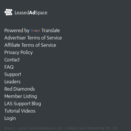
Leased
Ad
Space
Powered by
Translate
Advertiser Terms of Service
Affiliate Terms of Service
Privacy Policy
Contact
FAQ
Support
Leaders
Red Diamonds
Member Listing
LAS Support Blog
Tutorial Videos
Login
©2017 - 2026 LeasedAdSpace.com / Add2it.com Marketing Pty Ltd