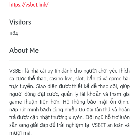
https://vsbet.link/
Visitors
1184
About Me
VSBET là nhà cái uy tín dành cho người chơi yêu thích
cá cược thể thao, casino live, slot, bắn cá và game bài
trực tuyến. Giao diện được thiết kế dễ theo dõi, giúp
người dùng đặt cược, quản lý tài khoản và tham gia
game thuận tiện hơn. Hệ thống bảo mật ổn định,
nạp rút minh bạch cùng nhiều ưu đãi tân thủ và hoàn
trả được cập nhật thường xuyên. Đội ngũ hỗ trợ luôn
sẵn sàng giải đáp để trải nghiệm tại VSBET an toàn và
mượt mà.