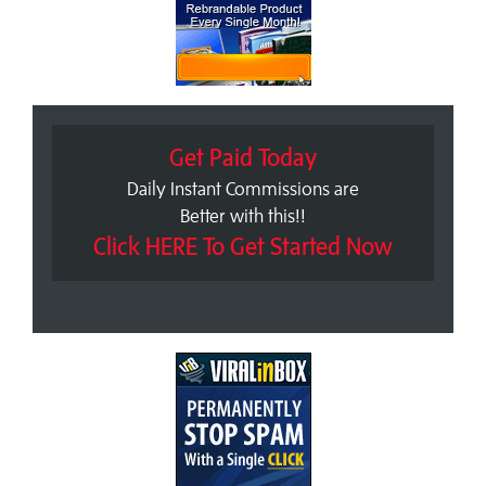
Get Paid Today
Daily Instant Commissions are
Better with this!!
Click HERE To Get Started Now