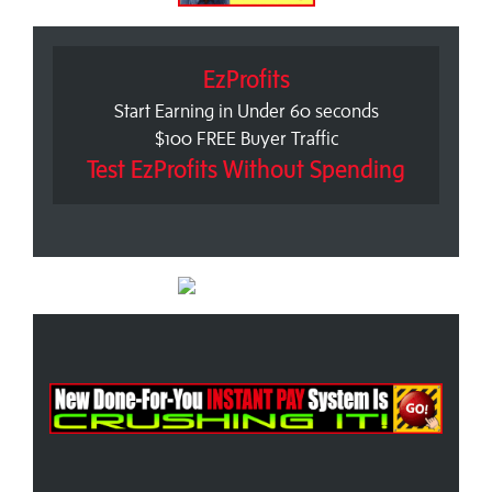
EzProfits
Start Earning in Under 60 seconds
$100 FREE Buyer Traffic
Test EzProfits Without Spending