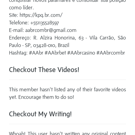
conquistar novos patamares e consolidar sua posição
como líder.
Site: https://kpq.br.com/
Telefone: +551135528597
E-mail: aabrcombr@gmail.com
Endereço: R. Alzira Honorina, 63 - Vila Carrão, São
Paulo - SP, 03428-010, Brazil
Hashtag: #AAbr #AAbrbet #AAbrcasino #AAbrcombr
Checkout These Videos!
This member hasn't listed any of their favorite videos
yet. Encourage them to do so!
Checkout My Writing!
Whoah! This user hasn't written any original content