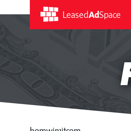
Leased
Ad
Space
Leased
Ad
Space
bomwin1itcom