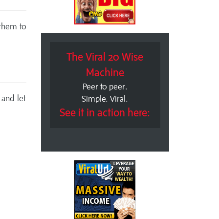
 them to
The Viral 20 Wise
Machine
Peer to peer.
 and let
Simple. Viral.
See it in action here: