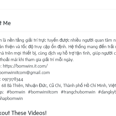
t Me
là nền tảng giải trí trực tuyến được nhiều người quan tâm 
ân thiện và tốc độ truy cập ổn định. Hệ thống mang đến trả
 trên mọi thiết bị, cùng dịch vụ hỗ trợ tận tình, giúp người 
thoải mái khi tham gia giải trí mỗi ngày.
: https://bomwin1.it.com/
 bomwin1itcom@gmail.com
: 0973178344
: 68 Bà Thiên, Nhuận Đức, Củ Chi, Thành phố Hồ Chí Minh, Vi
ags: #bomwin #bomwin1itcom #trangchubomwin #dangky
nhapbomwin
out These Videos!