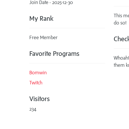
Join Date - 2025-12-30
This me
My Rank
do so!
Free Member
Check
Favorite Programs
Whoah! 
them k
Bomwin
Twitch
Visitors
234