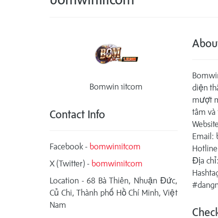
Abou
Bomwin 
Bomwin 1itcom
diện th
mượt mà
tâm và 
Contact Info
Website
Email:
Facebook -
bomwin1itcom
Hotline
Địa chỉ
X (Twitter) -
bomwin1itcom
Hasht
Location - 68 Bà Thiên, Nhuận Đức,
#dang
Củ Chi, Thành phố Hồ Chí Minh, Việt
Nam
Check