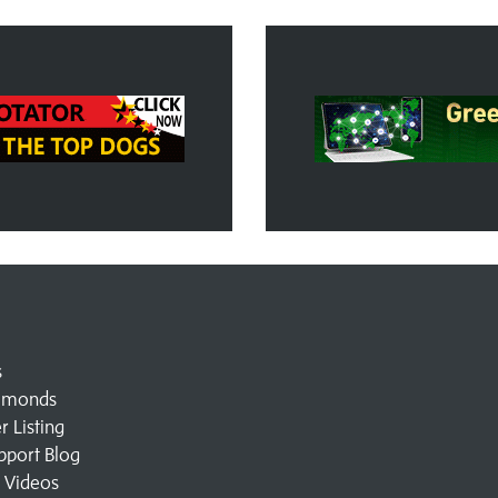
s
amonds
 Listing
pport Blog
l Videos