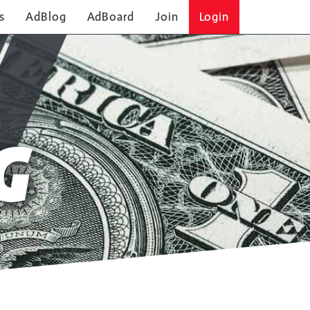
s
AdBlog
AdBoard
Join
Login
G