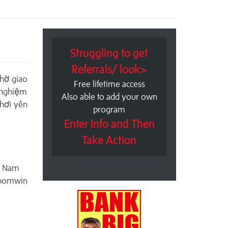
Struggling to get
Referrals/ look>
nhờ giao
Free lifetime access
i nghiệm
Also able to add your own
chơi yên
program
Enter Info and Then
Take Action
ệt Nam
bomwin