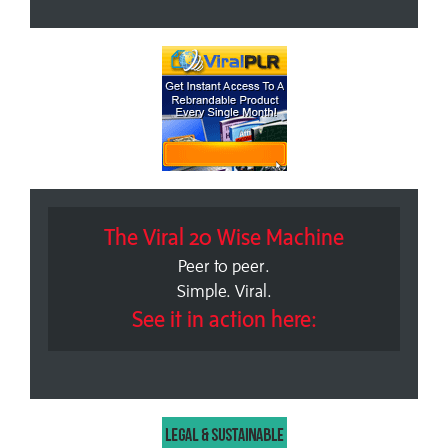
The Viral 20 Wise Machine
Peer to peer.
Simple. Viral.
See it in action here: