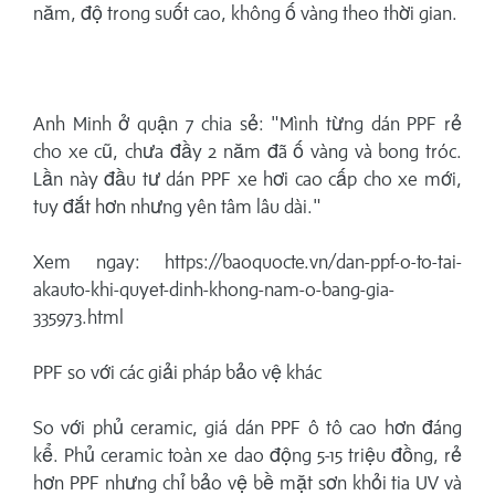
năm, độ trong suốt cao, không ố vàng theo thời gian.
Anh Minh ở quận 7 chia sẻ: "Mình từng dán PPF rẻ
cho xe cũ, chưa đầy 2 năm đã ố vàng và bong tróc.
Lần này đầu tư dán PPF xe hơi cao cấp cho xe mới,
tuy đắt hơn nhưng yên tâm lâu dài."
Xem ngay: https://baoquocte.vn/dan-ppf-o-to-tai-
akauto-khi-quyet-dinh-khong-nam-o-bang-gia-
335973.html
PPF so với các giải pháp bảo vệ khác
So với phủ ceramic, giá dán PPF ô tô cao hơn đáng
kể. Phủ ceramic toàn xe dao động 5-15 triệu đồng, rẻ
hơn PPF nhưng chỉ bảo vệ bề mặt sơn khỏi tia UV và