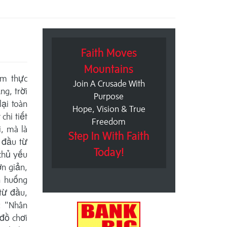
Faith Moves
Mountains
ệm thực
Join A Crusade With
g, trời
Purpose
lại toàn
Hope, Vision & True
chi tiết
Freedom
, mà là
Step In With Faith
 đầu từ
Today!
chủ yếu
ơn giản,
nh huống
 từ đầu,
: "Nhân
đồ chơi