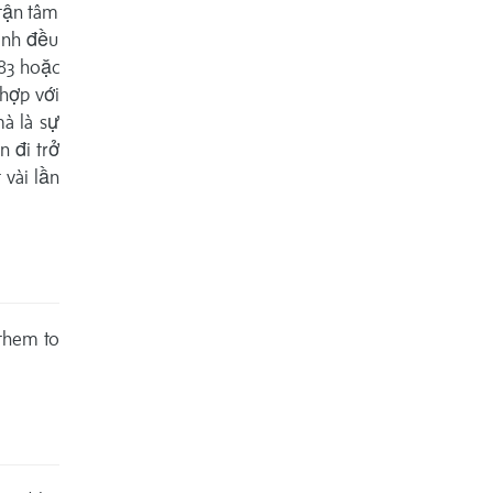
 tận tâm
ình đều
83 hoặc
 hợp với
à là sự
 đi trở
 vài lần
 them to