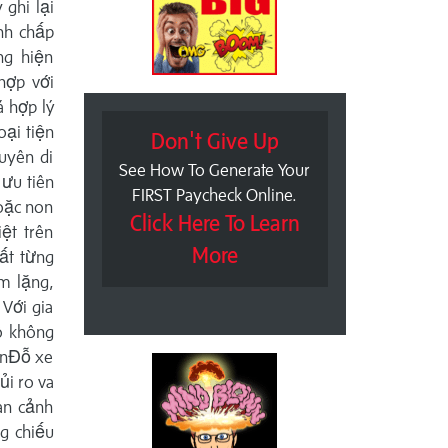
 ghi lại
anh chấp
ng hiện
hợp với
á hợp lý
oại tiện
Don't Give Up
uyên di
See How To Generate Your
 ưu tiên
FIRST Paycheck Online.
oặc non
Click Here To Learn
ệt trên
More
uất từng
m lặng,
 Với gia
tô không
ệnĐỗ xe
ủi ro va
àn cảnh
g chiếu