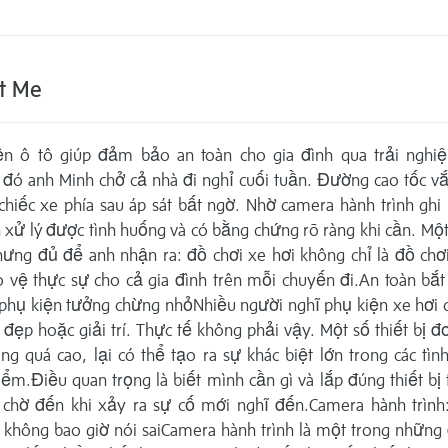
t Me
ện ô tô giúp đảm bảo an toàn cho gia đình qua trải nghi
đó anh Minh chở cả nhà đi nghỉ cuối tuần. Đường cao tốc vắn
 chiếc xe phía sau áp sát bất ngờ. Nhờ camera hành trình ghi 
 xử lý được tình huống và có bằng chứng rõ ràng khi cần. Một 
hưng đủ để anh nhận ra: đồ chơi xe hơi không chỉ là đồ chơi
o vệ thực sự cho cả gia đình trên mỗi chuyến đi.An toàn bắt
phụ kiện tưởng chừng nhỏNhiều người nghĩ phụ kiện xe hơi 
đẹp hoặc giải trí. Thực tế không phải vậy. Một số thiết bị đ
ng quá cao, lại có thể tạo ra sự khác biệt lớn trong các tì
ểm.Điều quan trọng là biết mình cần gì và lắp đúng thiết bị
ì chờ đến khi xảy ra sự cố mới nghĩ đến.Camera hành trình
 không bao giờ nói saiCamera hành trình là một trong những 