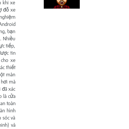
 khi xe
rợ đỗ xe
 nghiệm
Android
ng, bạn
. Nhiều
ực tiếp,
ược tin
 cho xe
ác thiết
iMột màn
e hơi mà
 đã xác
o là cửa
 an toàn
àn hình
m sóc và
hinh) và