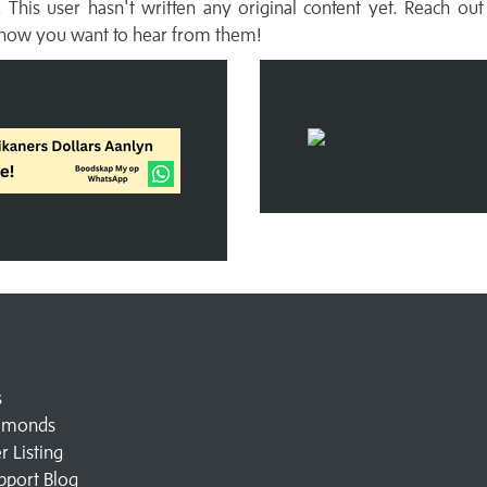
This user hasn't written any original content yet. Reach out
now you want to hear from them!
s
amonds
 Listing
pport Blog