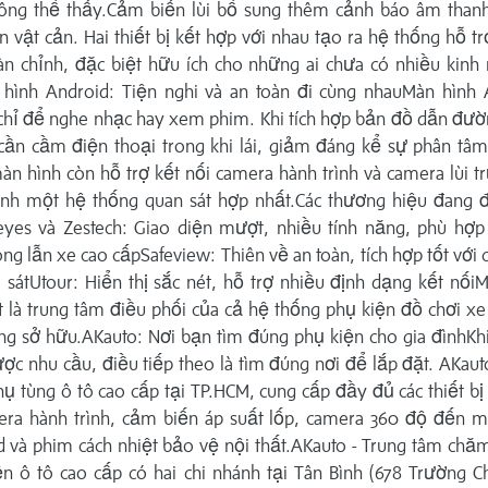
ông thể thấy.Cảm biến lùi bổ sung thêm cảnh báo âm thanh
n vật cản. Hai thiết bị kết hợp với nhau tạo ra hệ thống hỗ t
àn chỉnh, đặc biệt hữu ích cho những ai chưa có nhiều kinh
n hình Android: Tiện nghi và an toàn đi cùng nhauMàn hình 
chỉ để nghe nhạc hay xem phim. Khi tích hợp bản đồ dẫn đườ
cần cầm điện thoại trong khi lái, giảm đáng kể sự phân tâm
n hình còn hỗ trợ kết nối camera hành trình và camera lùi tr
ành một hệ thống quan sát hợp nhất.Các thương hiệu đang đ
eyes và Zestech: Giao diện mượt, nhiều tính năng, phù hợp
ng lẫn xe cao cấpSafeview: Thiên về an toàn, tích hợp tốt với c
 sátUtour: Hiển thị sắc nét, hỗ trợ nhiều định dạng kết nố
t là trung tâm điều phối của cả hệ thống phụ kiện đồ chơi x
ng sở hữu.AKauto: Nơi bạn tìm đúng phụ kiện cho gia đìnhKhi
ợc nhu cầu, điều tiếp theo là tìm đúng nơi để lắp đặt. AKaut
ụ tùng ô tô cao cấp tại TP.HCM, cung cấp đầy đủ các thiết bị
era hành trình, cảm biến áp suất lốp, camera 360 độ đến m
 và phim cách nhiệt bảo vệ nội thất.AKauto - Trung tâm chă
n ô tô cao cấp có hai chi nhánh tại Tân Bình (678 Trường C