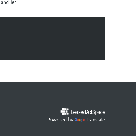
 and let
Leased
Ad
Space
Powered by
Translate