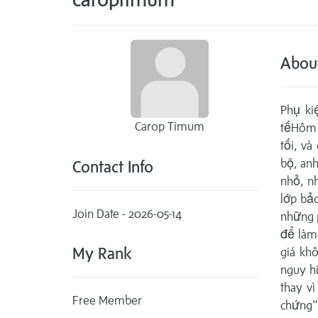
Abou
Phụ ki
Carop Timum
tếHôm 
tối, và
bộ, anh
Contact Info
nhỏ, n
lớp bả
Join Date - 2026-05-14
những 
để làm 
My Rank
giá khô
nguy hi
thay v
Free Member
chứng"