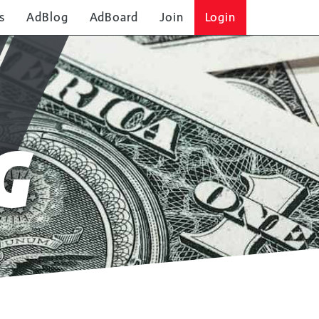
s
AdBlog
AdBoard
Join
Login
G