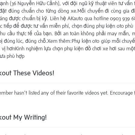
ạnh (36 Nguyễn Hữu Cảnh), với đội ngũ kỹ thuật viên tư vấn
 đặt đúng chuẩn cho từng dòng xe.Mỗi chuyến đi cùng gia đ
áng được chuẩn bị kỹ. Liên hệ AKauto qua hotline 0903 939 6
c tiếp để được tư vấn miễn phí, chọn đúng phụ kiện oto phù
nhu cầu thực tế của bạn. Bởi an toàn không phải may mắn, m
bị đúng lúc, đúng chỗ.Xem thêm:Phụ kiện oto giúp mỗi chuyến
 vị hơnKinh nghiệm lựa chọn phụ kiện đồ chơi xe hơi sau một
ưa phù hợp
out These Videos!
mber hasn't listed any of their favorite videos yet. Encourage
out My Writing!