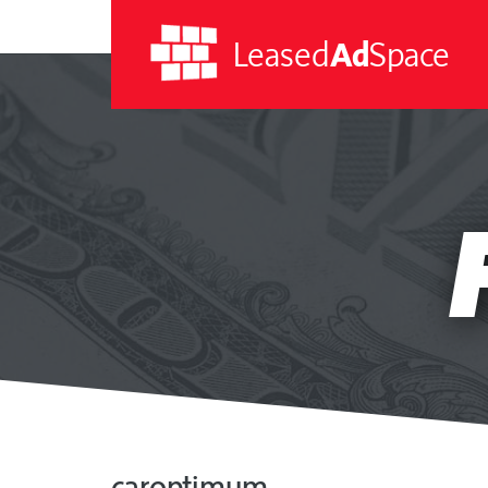
Leased
Ad
Space
Leased
Ad
Space
caroptimum