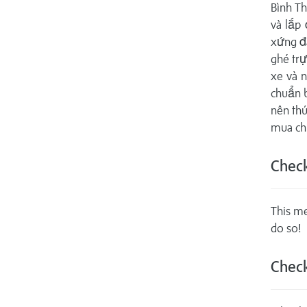
Bình Th
và lắp
xứng đ
ghé trự
xe và 
chuẩn 
nên thú
mua ch
Check
This me
do so!
Check