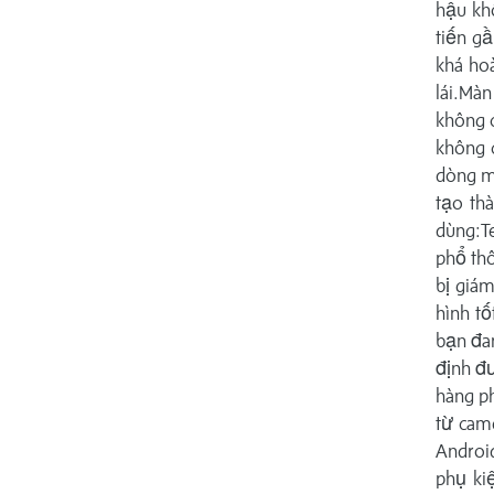
hậu kh
tiến gầ
khá ho
lái.Mà
không 
không 
dòng mà
tạo th
dùng:T
phổ thô
bị giám
hình tố
bạn đa
định đư
hàng ph
từ cam
Android
phụ kiệ