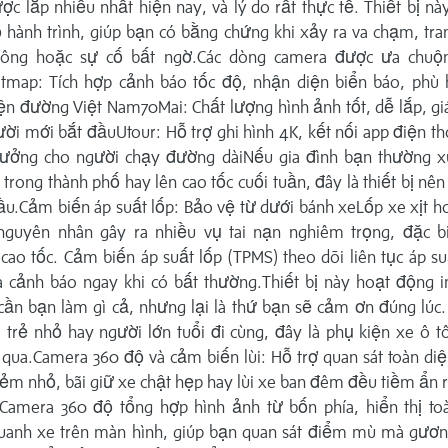
ợc lắp nhiều nhất hiện nay, và lý do rất thực tế. Thiết bị này
 hành trình, giúp bạn có bằng chứng khi xảy ra va chạm, tr
hông hoặc sự cố bất ngờ.Các dòng camera được ưa chuộ
etmap: Tích hợp cảnh báo tốc độ, nhận diện biển báo, phù 
ện đường Việt Nam70Mai: Chất lượng hình ảnh tốt, dễ lắp, gi
ời mới bắt đầuUtour: Hỗ trợ ghi hình 4K, kết nối app điện th
ý tưởng cho người chạy đường dàiNếu gia đình bạn thường x
trong thành phố hay lên cao tốc cuối tuần, đây là thiết bị nên
ầu.Cảm biến áp suất lốp: Bảo vệ từ dưới bánh xeLốp xe xịt h
 nguyên nhân gây ra nhiều vụ tai nạn nghiêm trọng, đặc bi
ao tốc. Cảm biến áp suất lốp (TPMS) theo dõi liên tục áp s
à cảnh báo ngay khi có bất thường.Thiết bị này hoạt động i
ần bạn làm gì cả, nhưng lại là thứ bạn sẽ cảm ơn đúng lúc.
 trẻ nhỏ hay người lớn tuổi đi cùng, đây là phụ kiện xe ô 
 qua.Camera 360 độ và cảm biến lùi: Hỗ trợ quan sát toàn di
ẻm nhỏ, bãi giữ xe chật hẹp hay lùi xe ban đêm đều tiềm ẩn r
Camera 360 độ tổng hợp hình ảnh từ bốn phía, hiển thị to
uanh xe trên màn hình, giúp bạn quan sát điểm mù mà gươn