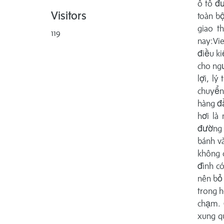
ô tô đư
Visitors
toàn bộ
giao t
119
nay:Vi
điều ki
cho ngư
lợi, l
chuyển 
hàng đ
hơi là
đường c
bánh v
không c
đình có
nên bỏ
trong h
chạm. 
xung q