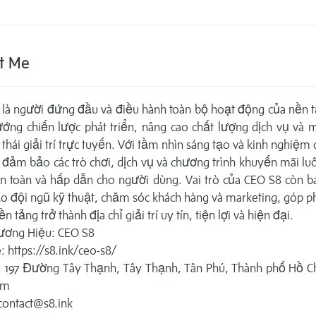
t Me
 là người đứng đầu và điều hành toàn bộ hoạt động của nền t
ướng chiến lược phát triển, nâng cao chất lượng dịch vụ và 
 thái giải trí trực tuyến. Với tầm nhìn sáng tạo và kinh nghiệm 
đảm bảo các trò chơi, dịch vụ và chương trình khuyến mãi l
an toàn và hấp dẫn cho người dùng. Vai trò của CEO S8 còn 
o đội ngũ kỹ thuật, chăm sóc khách hàng và marketing, góp 
n tảng trở thành địa chỉ giải trí uy tín, tiện lợi và hiện đại.
ương Hiệu: CEO S8
: https://s8.ink/ceo-s8/
ỉ: 197 Đường Tây Thạnh, Tây Thạnh, Tân Phú, Thành phố Hồ Ch
am
contact@s8.ink