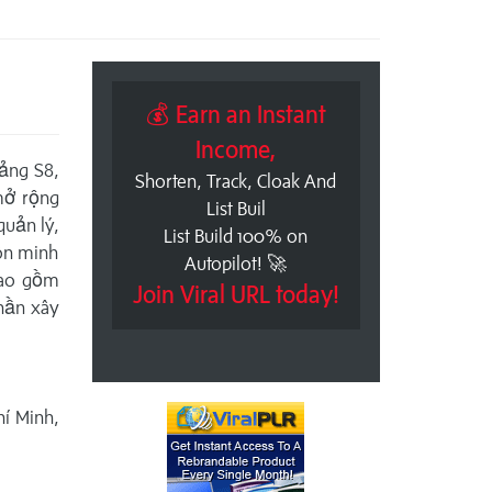
💰 Earn an Instant
Income,
ảng S8,
Shorten, Track, Cloak And
mở rộng
List Buil
quản lý,
List Build 100% on
uôn minh
Autopilot! 🚀
bao gồm
Join Viral URL today!
phần xây
í Minh,