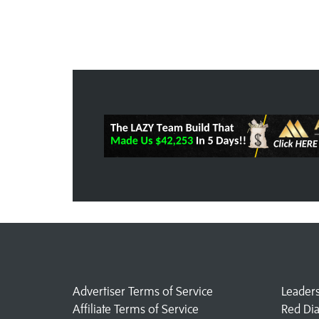
Advertiser Terms of Service
Leader
Affiliate Terms of Service
Red Di