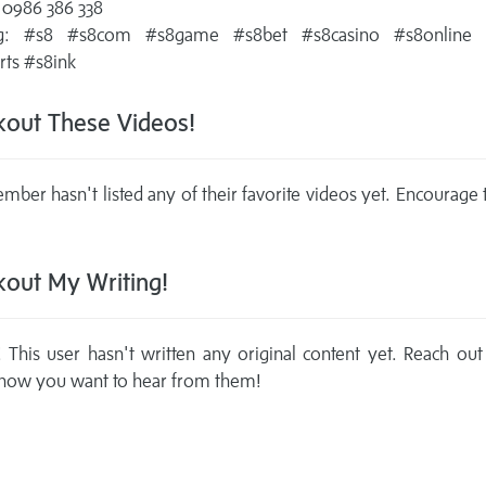
 0986 386 338
ag: #s8 #s8com #s8game #s8bet #s8casino #s8online #
rts #s8ink
out These Videos!
mber hasn't listed any of their favorite videos yet. Encourage
out My Writing!
This user hasn't written any original content yet. Reach out
now you want to hear from them!