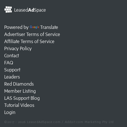
Leased
Ad
Space
Powered by
Translate
Advertiser Terms of Service
Affiliate Terms of Service
Privacy Policy
Contact
FAQ
Support
Leaders
Red Diamonds
Member Listing
LAS Support Blog
Tutorial Videos
Login
©2017 - 2026 LeasedAdSpace.com / Add2it.com Marketing Pty Ltd