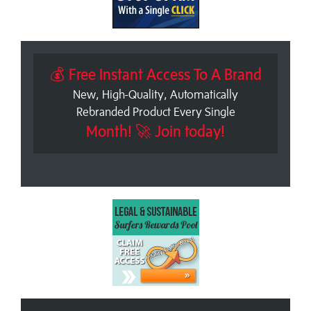
💰 Free Instant Access To A Brand
New, High-Quality, Automatically
Rebranded Product Every Single
Month! 🚀 Join today!