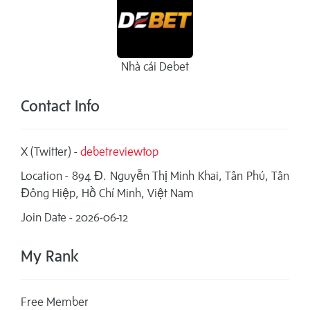
Nhà cái Debet
Contact Info
X (Twitter) -
debetreviewtop
Location - 894 Đ. Nguyễn Thị Minh Khai, Tân Phú, Tân
Đông Hiệp, Hồ Chí Minh, Việt Nam
Join Date - 2026-06-12
My Rank
Free Member