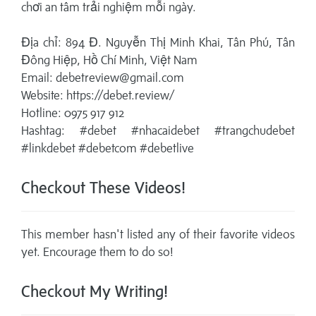
chơi an tâm trải nghiệm mỗi ngày.
Địa chỉ: 894 Đ. Nguyễn Thị Minh Khai, Tân Phú, Tân
Đông Hiệp, Hồ Chí Minh, Việt Nam
Email: debetreview@gmail.com
Website: https://debet.review/
Hotline: 0975 917 912
Hashtag: #debet #nhacaidebet #trangchudebet
#linkdebet #debetcom #debetlive
Checkout These Videos!
This member hasn't listed any of their favorite videos
yet. Encourage them to do so!
Checkout My Writing!