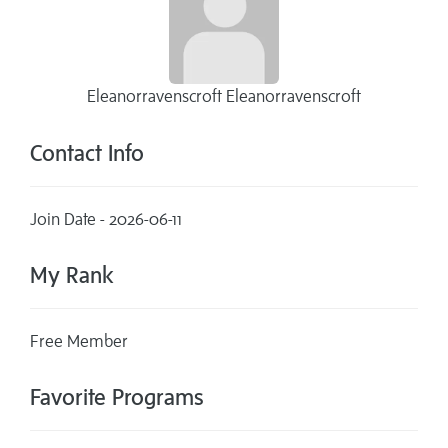
Eleanorravenscroft Eleanorravenscroft
Contact Info
Join Date - 2026-06-11
My Rank
Free Member
Favorite Programs