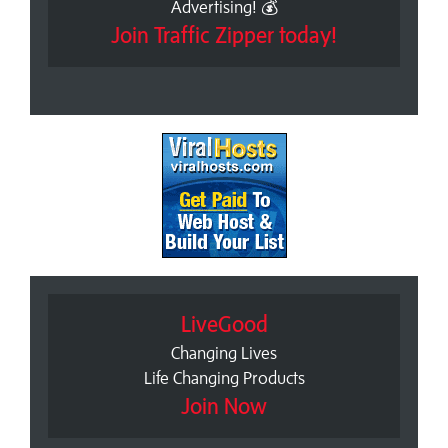
Advertising! 💰
Join Traffic Zipper today!
LiveGood
Changing Lives
Life Changing Products
Join Now