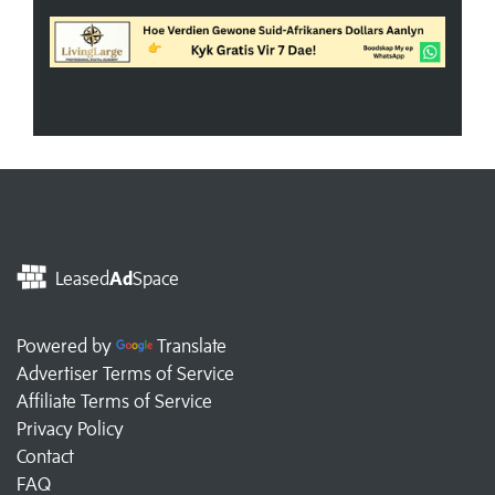
Leased
Ad
Space
Powered by
Translate
Advertiser Terms of Service
Affiliate Terms of Service
Privacy Policy
Contact
FAQ