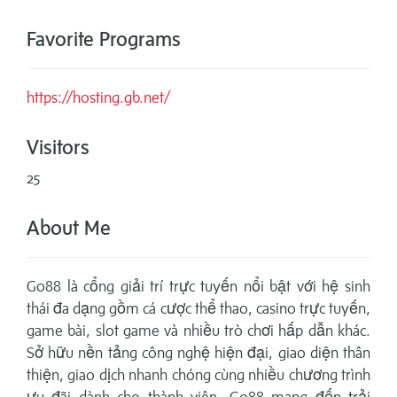
Favorite Programs
https://hosting.gb.net/
Visitors
25
About Me
Go88 là cổng giải trí trực tuyến nổi bật với hệ sinh
thái đa dạng gồm cá cược thể thao, casino trực tuyến,
game bài, slot game và nhiều trò chơi hấp dẫn khác.
Sở hữu nền tảng công nghệ hiện đại, giao diện thân
thiện, giao dịch nhanh chóng cùng nhiều chương trình