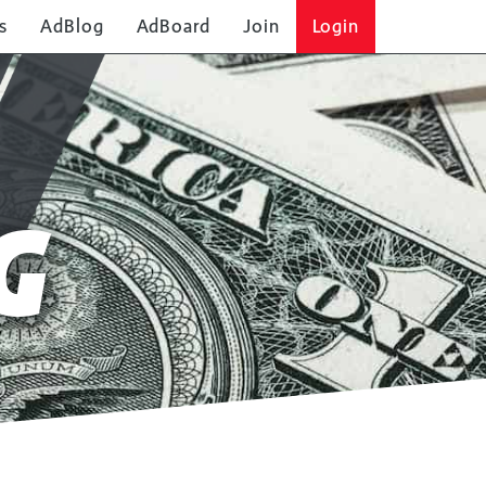
s
AdBlog
AdBoard
Join
Login
G