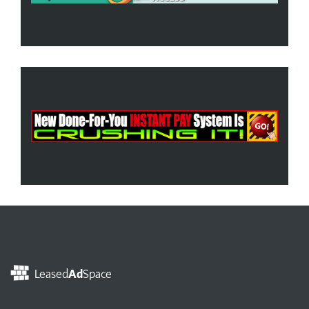
Leased
Ad
Space