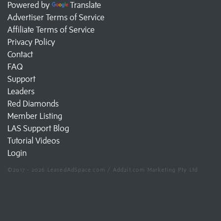
Powered by
Translate
Advertiser Terms of Service
Affiliate Terms of Service
Privacy Policy
Contact
FAQ
Support
Leaders
Red Diamonds
Member Listing
LAS Support Blog
Tutorial Videos
Login
©2017 - 2026 LeasedAdSpace.com / Add2it.com Marketing Pty Ltd