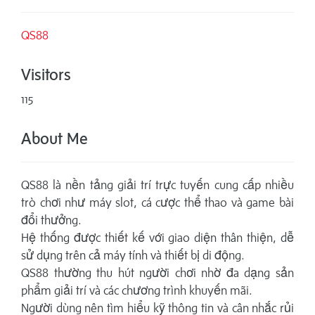
QS88
Visitors
115
About Me
QS88 là nền tảng giải trí trực tuyến cung cấp nhiều
trò chơi như máy slot, cá cược thể thao và game bài
đổi thưởng.
Hệ thống được thiết kế với giao diện thân thiện, dễ
sử dụng trên cả máy tính và thiết bị di động.
QS88 thường thu hút người chơi nhờ đa dạng sản
phẩm giải trí và các chương trình khuyến mãi.
Người dùng nên tìm hiểu kỹ thông tin và cân nhắc rủi