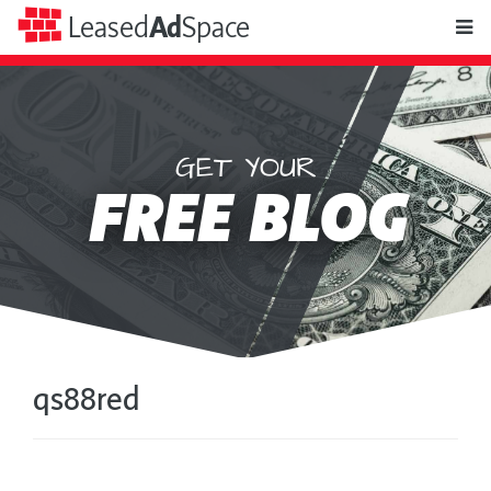
toggle
Leased
Ad
Space
naviga
GET YOUR
Leased
FREE BLOG
Ad
Space
qs88red