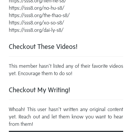
https://sss8.org/lien-he-s8/
https://sss8.org/no-hu-s8/
https://sss8.org/the-thao-s8/
https://sss8.org/xo-so-s8/
https://sss8.org/dai-ly-s8/
Checkout These Videos!
This member hasn't listed any of their favorite videos
yet. Encourage them to do so!
Checkout My Writing!
Whoah! This user hasn't written any original content
yet. Reach out and let them know you want to hear
from them!