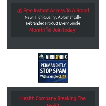
💰 Free Instant Access To A Brand
New, High-Quality, Automatically
Rebranded Product Every Single
Month! 🚀 Join today!
Health Company Breaking The
Mold!