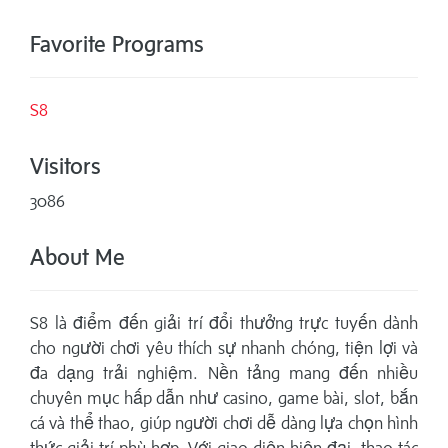
Favorite Programs
S8
Visitors
3086
About Me
S8 là điểm đến giải trí đổi thưởng trực tuyến dành
cho người chơi yêu thích sự nhanh chóng, tiện lợi và
đa dạng trải nghiệm. Nền tảng mang đến nhiều
chuyên mục hấp dẫn như casino, game bài, slot, bắn
cá và thể thao, giúp người chơi dễ dàng lựa chọn hình