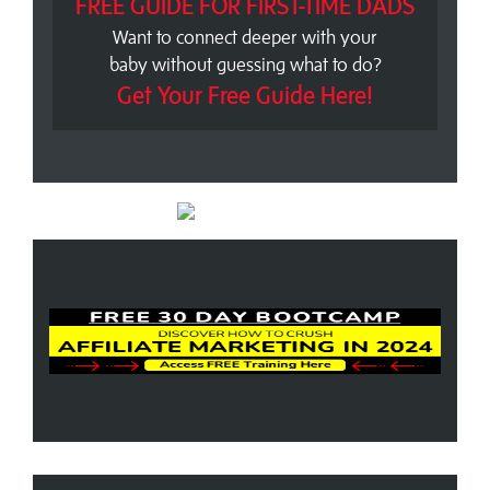
FREE GUIDE FOR FIRST-TIME DADS
Want to connect deeper with your
baby without guessing what to do?
Get Your Free Guide Here!