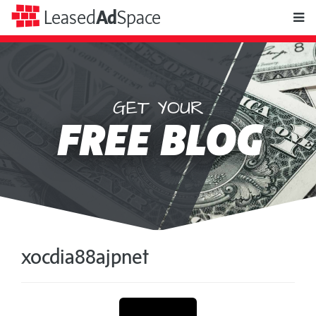
toggle
Leased
Ad
Space
naviga
GET YOUR
Leased
FREE BLOG
Ad
Space
xocdia88ajpnet