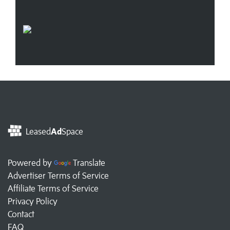
Leased
Ad
Space
Powered by
Translate
Advertiser Terms of Service
Affiliate Terms of Service
Privacy Policy
Contact
FAQ