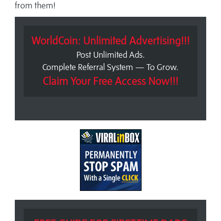
from them!
WorldCoin: Unlimited Advertising!!!
Post Unlimited Ads.
Complete Referral System — To Grow.
Claim Your Free Access Now!!!