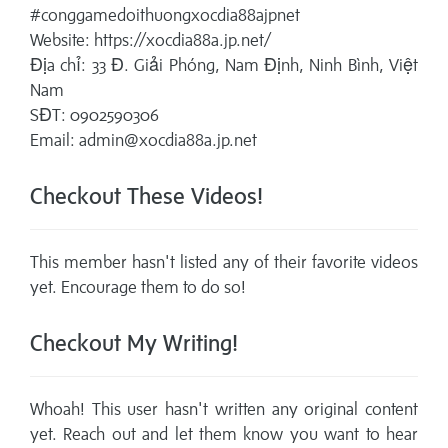
#conggamedoithuongxocdia88ajpnet
Website: https://xocdia88a.jp.net/
Địa chỉ: 33 Đ. Giải Phóng, Nam Định, Ninh Bình, Việt
Nam
SĐT: 0902590306
Email: admin@xocdia88a.jp.net
Checkout These Videos!
This member hasn't listed any of their favorite videos
yet. Encourage them to do so!
Checkout My Writing!
Whoah! This user hasn't written any original content
yet. Reach out and let them know you want to hear